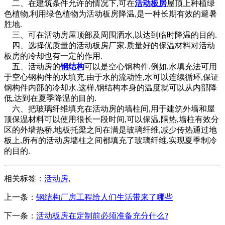
二、在建筑条件允许的情况下,可在
活动板房
屋顶上种植绿
色植物,利用绿色植物为活动板房降温,是一种长期有效的避暑
胜地.
三、可在活动房屋顶部及周围洒水,以达到临时降温的目的.
四、选择优质量的活动板房厂家.质量好的保温材料对活动
板房的冷却也有一定的作用.
五、活动房的
钢结构
可以是空心钢构件.例如,水填充法可用
于空心钢构件的水填充.由于水的流动性,水可以连续循环,保证
钢构件内部的冷却水.这样,钢结构本身的温度就可以从内部降
低,达到在夏季降温的目的.
六、把玻璃纤维填充在活动房的墙柱间,用于建筑外墙和屋
顶保温材料可以使用很长一段时间,可以保温,隔热,墙柱有效分
区的外墙热桥,地板托梁之间在满是玻璃纤维,减少传热通过地
板上,所有的活动房墙柱之间都填充了玻璃纤维,实现夏季制冷
的目的.
相关标签：
活动房
,
上一条：
钢结构厂房工程给人们生活带来了哪些
下一条：
活动板房在定制前必须准备充分什么?