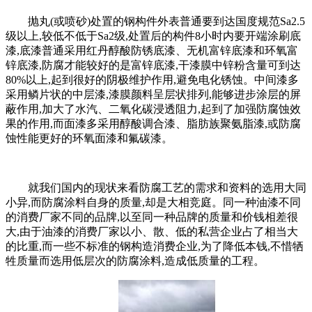
抛丸(或喷砂)处置的钢构件外表普通要到达国度规范Sa2.5
级以上,较低不低于Sa2级,处置后的构件8小时内要开端涂刷底
漆,底漆普通采用红丹醇酸防锈底漆、无机富锌底漆和环氧富
锌底漆,防腐才能较好的是富锌底漆,干漆膜中锌粉含量可到达
80%以上,起到很好的阴极维护作用,避免电化锈蚀。中间漆多
采用鳞片状的中层漆,漆膜颜料呈层状排列,能够进步涂层的屏
蔽作用,加大了水汽、二氧化碳浸透阻力,起到了加强防腐蚀效
果的作用,而面漆多采用醇酸调合漆、脂肪族聚氨脂漆,或防腐
蚀性能更好的环氧面漆和氟碳漆。
就我们国内的现状来看防腐工艺的需求和资料的选用大同
小异,而防腐涂料自身的质量,却是大相竞庭。同一种油漆不同
的消费厂家不同的品牌,以至同一种品牌的质量和价钱相差很
大,由于油漆的消费厂家以小、散、低的私营企业占了相当大
的比重,而一些不标准的钢构造消费企业,为了降低本钱,不惜牺
牲质量而选用低层次的防腐涂料,造成低质量的工程。