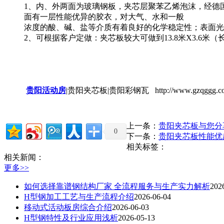
1、内、外两面为玻璃钢板，夹芯层聚苯乙烯泡沫，经德
面有一层性能优异的胶衣，对大气、水和一般
浓度的酸、碱、盐等介质有着良好的化学稳定性；表面光
2、可根据客户定做：夹芯板较大可做到13.8米X3.6米（长
贵阳活动房
|贵阳夹芯板|贵阳彩钢瓦 http://www.gzqggg.c
上一条：
贵阳夹芯板与您分
0
下一条：
贵阳夹芯板性能优
相关标签：
相关新闻：
更多>>
如何选择靠谱钢结构厂家 全流程服务与生产实力解析
202
H型钢加工工艺与生产流程介绍
2026-06-04
移动式活动板房综合介绍
2026-06-03
H型钢特性及行业应用浅析
2026-05-13