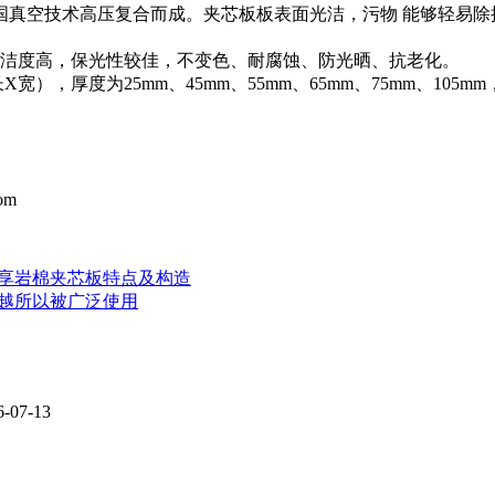
国真空技术高压复合而成。夹芯板板表面光洁，污物 能够轻易
洁度高，保光性较佳，不变色、耐腐蚀、防光晒、抗老化。
X宽），厚度为25mm、45mm、55mm、65mm、75mm、10
om
享岩棉夹芯板特点及构造
越所以被广泛使用
6-07-13